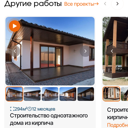
Другие работы
Все проекты
+4
294м²
12 месяцев
Строите
Строительство одноэтажного
кирпичн
дома из кирпича
Подробн