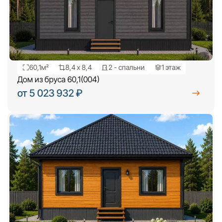
60,1м²
8,4 х 8,4
2 - спальни
1 этаж
Дом из бруса 60,1(004)
от 5 023 932 ₽