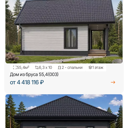
55,4м²
6,3 х 10
2 - спальни
1 этаж
Дом из бруса 55,4(003)
от 4 418 116 ₽