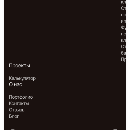
клю
Стр
по
ипо
Фун
под
клю
Стр
бан
Про
Проекты
Калькулятор
О нас
Портфолио
Контакты
Отзывы
Блог