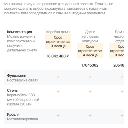
Мы нашли наилучшее решение для данного проекта. Если вы не
можете сделать выбор, пожалуйста, свяжитесь с нами, и мы
поможем вам определиться с самым выгодным вариантом.
Комплектация
Коробка дома
Дом с
Дом по
Можно изменить
тепловым
чистов
Срок
комплектацию и
контуром
отделк
строительства:
получить
3 месяца
Срок
Срок
детальную смету
строительства:
строительс
4 месяца
9 месяц
16 042 480 ₽
17045062
205463
Фундамент
+
+
+
Ростверк на сваях
Стены
+
+
+
Керамоблок 380
мм+облицовочный
кирпич 120 мм
Кровля
+
+
+
Металлочерепица