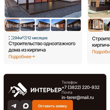
+4
294м²
12 месяцев
Строите
Строительство одноэтажного
кирпичн
дома из кирпича
Подробн
Подробнее
Телефон
+7 (3822) 220-932
Почта
in-terer@mail.ru
Оставить заявку