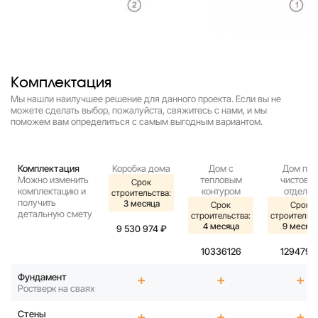
Комплектация
Мы нашли наилучшее решение для данного проекта. Если вы не
можете сделать выбор, пожалуйста, свяжитесь с нами, и мы
поможем вам определиться с самым выгодным вариантом.
Комплектация
Коробка дома
Дом с
Дом под
Можно изменить
тепловым
чистову
Срок
комплектацию и
контуром
отделку
строительства:
получить
3 месяца
Срок
Срок
детальную смету
строительства:
строительст
4 месяца
9 месяц
9 530 974 ₽
10336126
1294793
Фундамент
+
+
+
Ростверк на сваях
Стены
+
+
+