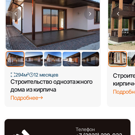
+4
294м²
12 месяцев
Строите
Строительство одноэтажного
кирпичн
дома из кирпича
Подробн
Подробнее
Телефон