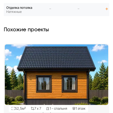
Отделка потолка
-
-
+
Натяжные
Похожие проекты
52,5м²
7 х 7
1 - спальня
1 этаж