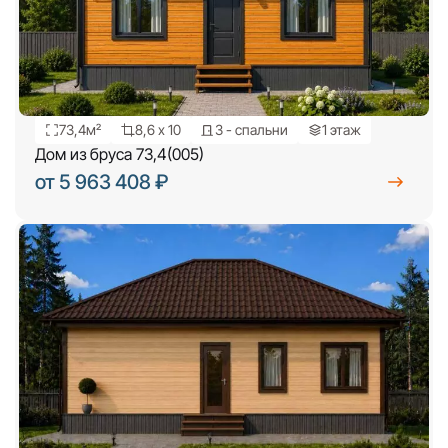
73,4м²
8,6 х 10
3 - спальни
1 этаж
Дом из бруса 73,4(005)
от 5 963 408 ₽