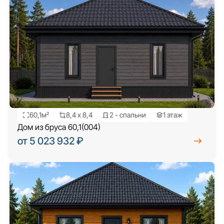
60,1м²
8,4 х 8,4
2 - спальни
1 этаж
Дом из бруса 60,1(004)
от 5 023 932 ₽