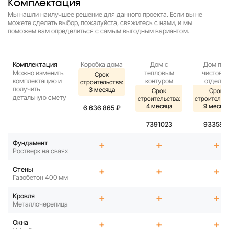
Комплектация
Мы нашли наилучшее решение для данного проекта. Если вы не
можете сделать выбор, пожалуйста, свяжитесь с нами, и мы
поможем вам определиться с самым выгодным вариантом.
Комплектация
Коробка дома
Дом с
Дом под
Можно изменить
тепловым
чистову
Срок
комплектацию и
контуром
отделку
строительства:
получить
3 месяца
Срок
Срок
детальную смету
строительства:
строительст
4 месяца
9 месяц
6 636 865 ₽
7391023
933581
Фундамент
+
+
+
Ростверк на сваях
Стены
+
+
+
Газобетон 400 мм
Кровля
+
+
+
Металлочерепица
Окна
+
+
+