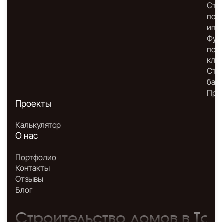
Стр
по
ипо
Фун
под
клю
Стр
бан
Про
Проекты
Калькулятор
О нас
Портфолио
Контакты
Отзывы
Блог
Строительство домов в Том