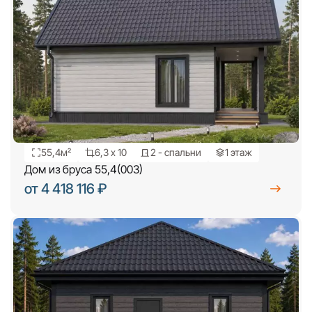
55,4м²
6,3 х 10
2 - спальни
1 этаж
Дом из бруса 55,4(003)
от 4 418 116 ₽