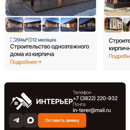
+4
294м²
12 месяцев
Строите
Строительство одноэтажного
кирпичн
дома из кирпича
Подробн
Подробнее
Телефон
+7 (3822) 220-932
Почта
in-terer@mail.ru
Оставить заявку