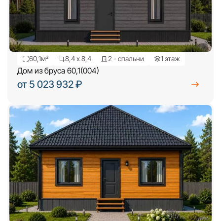
60,1м²
8,4 х 8,4
2 - спальни
1 этаж
Дом из бруса 60,1(004)
от 5 023 932 ₽