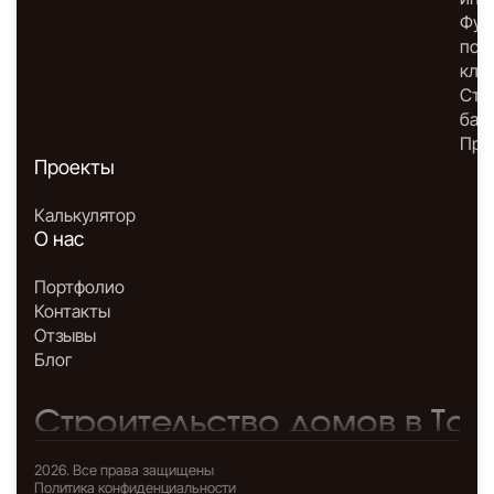
Фун
под
клю
Стр
бан
Про
Проекты
Калькулятор
О нас
Портфолио
Контакты
Отзывы
Блог
Строительство домов в Том
2026. Все права защищены
Политика конфиденциальности