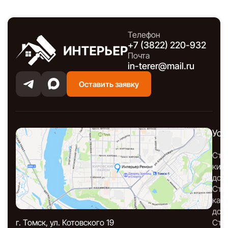
Телефон
+7 (3822) 220-932
Почта
in-terer@mail.ru
Оставить заявку
Усл
Стр
кир
дом
Стр
кар
дом
г. Томск, ул. Котовского 19
Стр